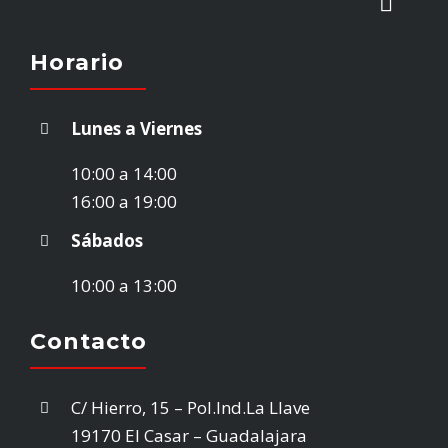
Toggl
Naviga
Horario
INICIO
Lunes a Viernes
STOCK VEHÍCULOS
10:00 a 14:00
16:00 a 19:00
¿VENDES TU COCHE?
Sábados
10:00 a 13:00
EMPRESA
Contacto
CONTACTO
C/ Hierro, 15 – Pol.Ind.La Llave
19170 El Casar – Guadalajara