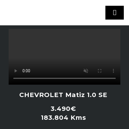
Skip
to
Togg
content
Navi
INICIO
STOCK VEHÍCULOS
¿VENDES TU COCHE?
CHEVROLET Matiz 1.0 SE
EMPRESA
3.490€
183.804 Kms
CONTACTO