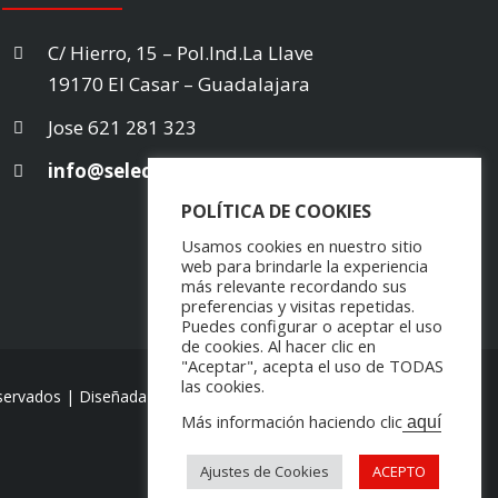
C/ Hierro, 15 – Pol.Ind.La Llave
19170 El Casar – Guadalajara
Jose
621 281 323
info@selectarea.es
POLÍTICA DE COOKIES
Usamos cookies en nuestro sitio
web para brindarle la experiencia
más relevante recordando sus
preferencias y visitas repetidas.
Puedes configurar o aceptar el uso
de cookies. Al hacer clic en
"Aceptar", acepta el uso de TODAS
las cookies.
servados |
Diseñada por Thunder
Creativos
Más información haciendo clic
aquí
Ajustes de Cookies
ACEPTO