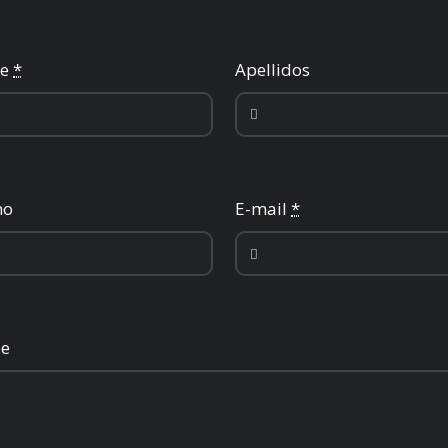
re
*
Apellidos
no
E-mail
*
je