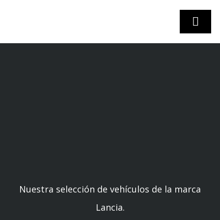
Skip
to
Togg
content
Navi
INICIO
STOCK VEHÍCULOS
¿VENDES TU COCHE?
EMPRESA
Nuestra selección de vehículos de la marca
CONTACTO
Lancia.