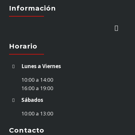
Información
Toggl
Naviga
Horario
INICIO
Lunes a Viernes
STOCK VEHÍCULOS
10:00 a 14:00
16:00 a 19:00
¿VENDES TU COCHE?
Sábados
10:00 a 13:00
EMPRESA
Contacto