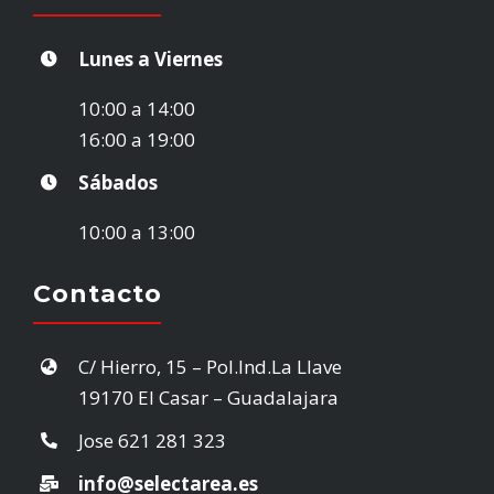
INICIO
Lunes a Viernes
STOCK VEHÍCULOS
10:00 a 14:00
16:00 a 19:00
¿VENDES TU COCHE?
Sábados
10:00 a 13:00
EMPRESA
Contacto
CONTACTO
C/ Hierro, 15 – Pol.Ind.La Llave
19170 El Casar – Guadalajara
Jose
621 281 323
info@selectarea.es