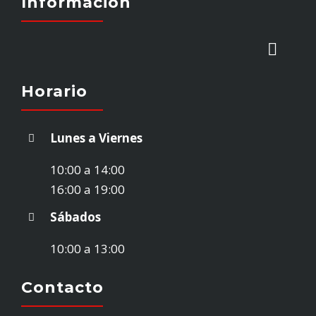
Información
Toggl
Naviga
Horario
INICIO
Lunes a Viernes
STOCK VEHÍCULOS
10:00 a 14:00
16:00 a 19:00
¿VENDES TU COCHE?
Sábados
10:00 a 13:00
EMPRESA
Contacto
CONTACTO