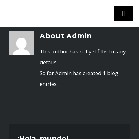
Skip
to
Togg
content
Navi
About
Admin
INICIO
This author has not yet filled in any
details.
STOCK VEHÍCULOS
So far Admin has created 1 blog
entries.
¿VENDES TU COCHE?
EMPRESA
CONTACTO
¡Hola, mundo!